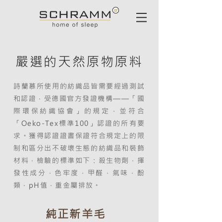
嚴選的天然原物原料
詩蘭慕所使用的紡織品皆需要經過測試
和認證，受德國官方發證機構——「國
際環保紡織協會」的規定，並符合
「Oeko-Tex標準100」認證的所有要
求。獲得認證證書保證符合規定上的限
制和區分出不破壞生態的紡織品和裝飾
材料，檢驗的標準如下：殺生物劑，揮
發性成分，色牢度，甲醛，氣味，酚
類，pH值，重金屬排放。
純正新羊毛