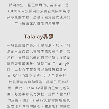
採自初生一至三個月的小羔羊毛，是
100%來自法國自由放養在大自然無污
染草原的羊群，是為了避免我們使用的
羊毛暴露在殺蟲劑的環境中。
Talalay乳膠
一般乳膠製作是用化學發泡，加入了發
泡劑再經過硫化等等步驟製成乳膠，容
易在上面殘留化學的有害物質；而詩蘭
慕袋裝彈簧床墊中所使用的 Talalay乳
膠，其製作工藝則是以物理原理發泡，
在-50°c的真空狀態中冲入二氧化碳，
使乳膠能夠均勻發泡，讓氣孔更為細
緻，因此，Talalay乳膠有三倍的透氣
度，舒適柔軟更有彈性，提供人體良好
的支撐。由於Talalay乳膠需要經過真
空處理與冷凍的過程，生產製作的時間