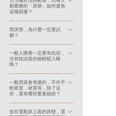
都要睡的「床墊」如何避免
墊的至要關鍵。怎麼說呢？身為在睡
這種困擾？
眠期間，帶給身體每一個部位「支
撐」的重要角色——彈簧，若是在毫
台灣位於潮濕的亞熱帶地區，獨立筒
無處理的情況下，很容易會出現變
買床墊，為什麼一定要試
彈簧床墊比起乳膠床墊或記憶膠床墊
形、受損塌陷的問題，許多人睡在壞
躺？
更適合台灣的氣候，即使換上了獨立
掉的床墊上而不自知，身體脊椎健康
筒彈簧床墊，若內部墊料層非天然，
因此受到影響。詩蘭慕的彈簧經過特
床墊畢竟是佔了我們一天中1/3時間
睡久了覺得悶熱，濕氣更會存留在床
別的熱爐回火處理，在慢慢加熱與慢
一般人睡覺一定要有枕頭，
的物品，攸關著我們每一天的精神、
墊中，有很多人會覺得自己的床墊怎
慢降溫的過程中猶如紅酒與起司的熟
沒有枕頭真的能輕鬆入睡
長期下來的身體健康狀況，有許多人
麼越睡越重，那是因為裡面積累了許
成工序，金屬有了記憶性，彈簧不但
嗎？
買了不適合自己的床墊，後悔莫及又
多水分。 撇除氣候因素，我們每
有了更佳的延展性，更是提高了耐用
捨不得丟，為了避免每一晚委曲求全
天晚上睡覺時也會隨著呼吸、汗水排
度，在每一晚的睡眠中，給予我們最
市面上枕頭的種類百百款，不論是不
的痛苦甚至造成身體的不適，買床
出半公升到一公升的水氣。每天要睡
適切舒服的支撐。
一般買床會考慮的，不外乎
同的材質、形狀都有其擁護者，但也
墊，一定要試躺才能知道床墊適不適
的床墊，除了要確定裡面所使用的墊
軟硬度，材質等，除了這
有人家中堆滿了幾十顆枕頭每一晚還
合自己。正躺時腰部有沒有受到支
料材料都是天然的，也不能上任何的
些，還有哪些重要細節？
是睡不好覺。枕頭跟床墊的關係密不
撐，另外有側睡習慣的人，更需要更
化學膠黏合，如此一來透氣性佳，床
可分，床墊的軟硬度、使用者正躺或
長時間的試躺來檢視自己肩膀、頸部
墊也能夠在我們躺下、起身、每一次
我們一直在強調床墊透氣性的重要，
側睡的習慣、肩膀寬度的差異、背部
的部位睡久了會不會有痠麻的狀況。
的翻身活動間自體完成空氣循環，幫
放在電動床上面的床墊，需
而影響床墊透氣度還有一個關鍵因
的幅度曲線⋯⋯等種種因素的確會影
助水氣蒸發。