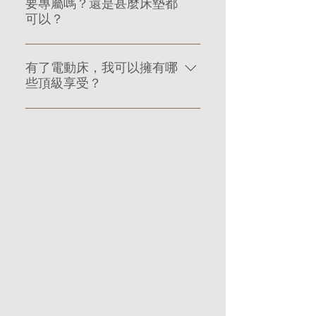
要專屬嗎？還是甚麼床墊都
素，那便是下墊。在台灣，我們常見
響枕頭的高低。 不過只要床墊夠
可以？
床墊搭配木箱底使用，如果在床墊上
好，枕頭的問題便會小很多。詩蘭慕
施壓的話，會因為木箱沒有空間讓床
的床墊中，每一排放入了不同軟硬度
一般電動床最常見所搭配的不是泡
墊中的彈簧回彈，易造成床墊受損。
的彈簧，細膩的排列方式，讓我們在
有了電動床，我可以擁有哪
棉、記憶膠就是乳膠墊，詩蘭慕的電
再者，木箱是不透氣的，如果家中的
躺下後，立即享受舒服的支撐，而擁
些頂級享受？
動床搭配的是獨立筒彈簧床墊，也是
床墊不經常翻轉翻面，長時間下來很
有肩腔專利的床墊裡，在肩膀區域則
目前市場上搭配獨立筒彈簧床墊能夠
有可能會有床墊沾黏木板的問題！
放上張力特殊的彈簧搭配具有彈性的
說到電動床，也許很多人對它的印象
達到最大彎折幅度的電動床。這是因
詩蘭慕雙層床墊系統的下墊是由
萊卡纖維布料，即便是側睡者也不用
還停留在居家照護的醫療用病床，詩
為我們床墊中的彈簧經過特別的熱爐
彈簧和墊料層組成，表布是使用透氣
擔心壓迫而造成肩頸痠痛與手麻的不
蘭慕的電動床保有優雅的外觀，除此
回火處理，彈簧有極佳的延展性，不
的棉布材質，當我們躺上床墊，下墊
適。在找到適合自己床墊的同時，您
之外，我們也從客戶的回饋中得知在
用擔心彈簧被折壞，就算今天不使用
能夠把上墊的動能與壓力平均釋放
也不需要再煩惱枕頭的問題！
購買了電動床後，生活上可以有更多
電動功能，回歸到床墊的本體，依然
掉，在這沒有阻力的情況下，床墊壽
頂級的享受。不管是個人睡前的閱讀
是能夠給我們完美的支撐，舒服好睡
命比較長，更為我們的睡眠環境帶來
時光、和孩子分享床邊故事的時間、
又透氣的獨立筒彈簧床墊。
良好的空氣調節特性，在床墊擠壓與
登山後想要緩解腿部的疲勞、週末在
釋放之間能排出濕氣再吸入新鮮空
床上追劇或是處理公事⋯⋯等，有了
氣，兩張床墊互相調節，空氣也能夠
電動床後，再也不需要在床上堆放太
順利在床墊裡自由流動，在台灣這種
多的靠枕，便可以微調到自己覺得最
偏潮濕的氣候更是適合。 最後，
舒服的姿勢，使用者甚至可以改變床
還是要再次提醒，購買床墊時，一定
墊的軟硬度，滿足自身擁有的細膩感