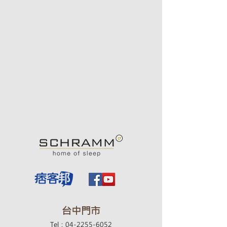
要試躺，穿著寬鬆的衣服，在您精神
官。
良好的時候去試睡吧！我們也建議在
不同的時間裡去感受，畢竟一個人覺
得疲憊時，在什麼地方都會覺得無比
好睡。
​台中門市
Tel：04-2255-6052