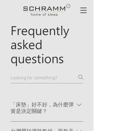
Frequently
asked
questions
「床墊」好不好，為什麼彈
簧是決定關鍵？
相較於墊料內材或彈簧的顆數，彈簧
台灣屬於溼熱氣候，而每天
本身的品質無疑是一張獨立筒彈簧床