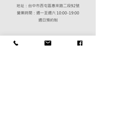
地址：台中市西屯區惠來路二段92號
營業時間：週一至週六 10:00-19:00
​週日預約制
​台北忠孝SOGO
9F專櫃
Tel：02-8771-0158
地址：台北市大安區忠孝東路四段45號9F