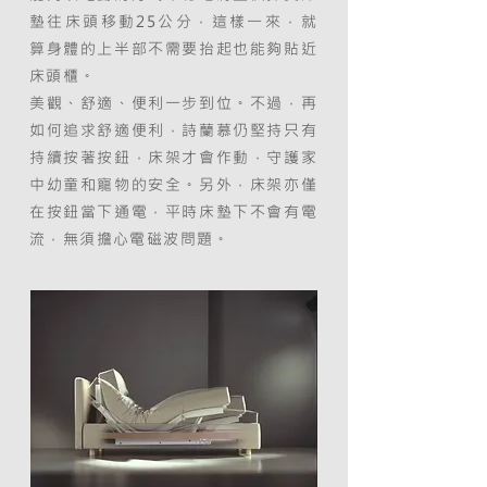
墊往床頭移動25公分，這樣一來，就
算身體的上半部不需要抬起也能夠貼近
床頭櫃。
美觀、舒適、便利一步到位。不過，再
如何追求舒適便利，詩蘭慕仍堅持只有
持續按著按鈕，床架才會作動，守護家
中幼童和寵物的安全。另外，床架亦僅
在按鈕當下通電，平時床墊下不會有電
流，無須擔心電磁波問題。